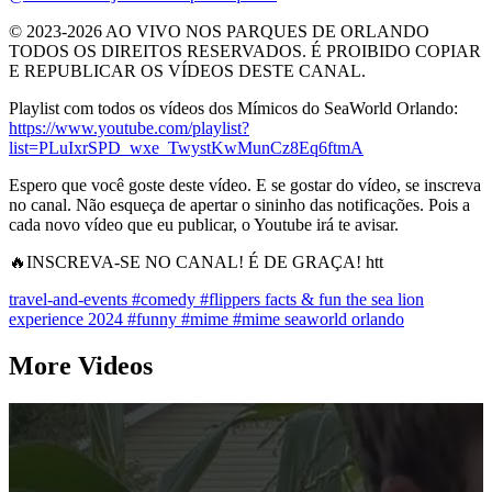
© 2023-2026 AO VIVO NOS PARQUES DE ORLANDO
TODOS OS DIREITOS RESERVADOS. É PROIBIDO COPIAR
E REPUBLICAR OS VÍDEOS DESTE CANAL.
Playlist com todos os vídeos dos Mímicos do SeaWorld Orlando:
https://www.youtube.com/playlist?
list=PLuIxrSPD_wxe_TwystKwMunCz8Eq6ftmA
Espero que você goste deste vídeo. E se gostar do vídeo, se inscreva
no canal. Não esqueça de apertar o sininho das notificações. Pois a
cada novo vídeo que eu publicar, o Youtube irá te avisar.
🔥INSCREVA-SE NO CANAL! É DE GRAÇA! htt
travel-and-events
#comedy
#flippers facts & fun the sea lion
experience 2024
#funny
#mime
#mime seaworld orlando
More Videos