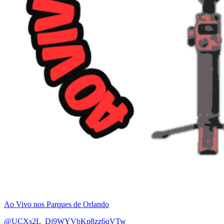
Ao Vivo nos Parques de Orlando
@UCXs2L_Dj9WYVbKp8zz6qVTw