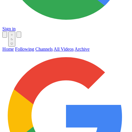
Sign in
Home
Following
Channels
All Videos
Archive