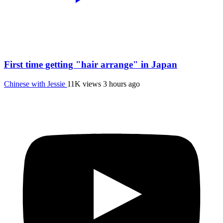
First time getting "hair arrange" in Japan
Chinese with Jessie
11K views
3 hours ago