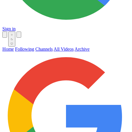
Sign in
Home
Following
Channels
All Videos
Archive