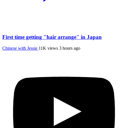
First time getting "hair arrange" in Japan
Chinese with Jessie
11K views
3 hours ago