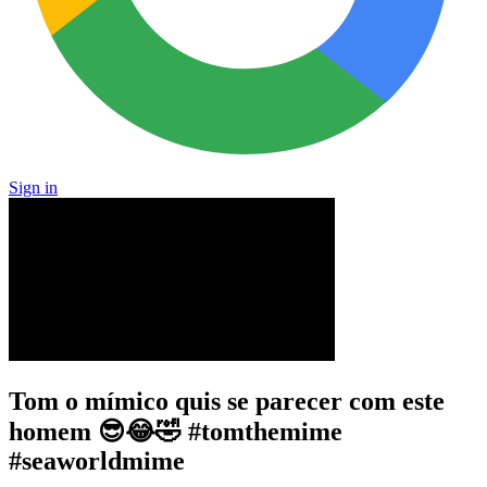
Sign in
Tom o mímico quis se parecer com este
homem 😎😂🤣 #tomthemime
#seaworldmime