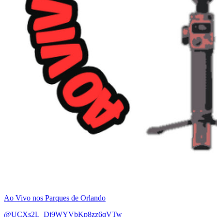
Ao Vivo nos Parques de Orlando
@UCXs2L_Dj9WYVbKp8zz6qVTw