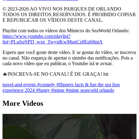
© 2023-2026 AO VIVO NOS PARQUES DE ORLANDO
TODOS OS DIREITOS RESERVADOS. É PROIBIDO COPIAR
E REPUBLICAR OS VÍDEOS DESTE CANAL.
Playlist com todos os vídeos dos Mímicos do SeaWorld Orlando:
https://www.youtube.com/playlist?
list=PLuIxrSPD_wxe_TwystKwMunCz8Eq6ftmA
Espero que você goste deste vídeo. E se gostar do vídeo, se inscreva
no canal. Não esqueça de apertar o sininho das notificações. Pois a
cada novo vídeo que eu publicar, o Youtube irá te avisar.
🔥INSCREVA-SE NO CANAL! É DE GRAÇA! htt
travel-and-events
#comedy
#flippers facts & fun the sea lion
experience 2024
#funny
#mime
#mime seaworld orlando
More Videos